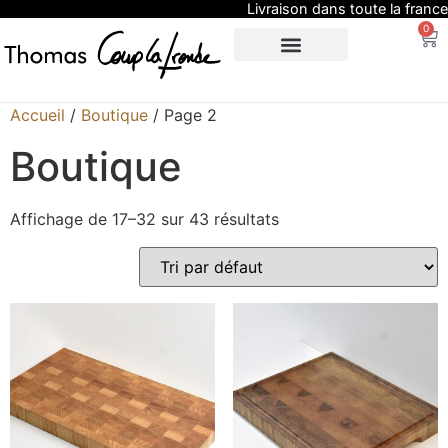
Livraison dans toute la france
0
SUR-MESURE
EXPO / PRESSE
Accueil
/
Boutique
/ Page 2
Boutique
Affichage de 17–32 sur 43 résultats