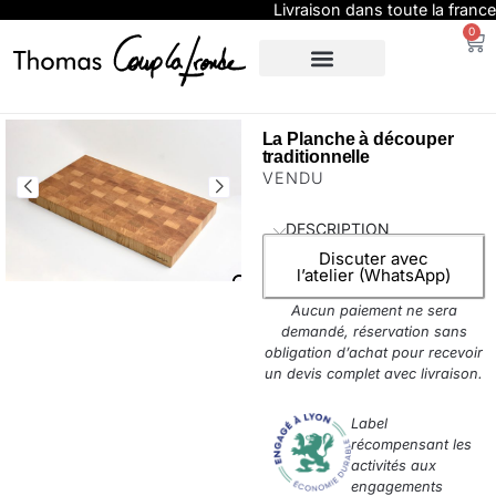
Livraison dans toute la france
0
SUR-MESURE
EXPO / PRESSE
La Planche à découper
traditionnelle
VENDU
DESCRIPTION
Discuter avec
l’atelier (WhatsApp)
Aucun paiement ne sera
demandé, réservation sans
obligation d’achat pour recevoir
un devis complet avec livraison.
Label
récompensant les
activités aux
engagements