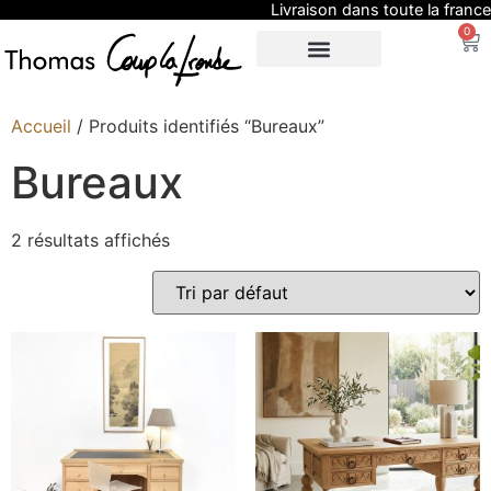
Livraison dans toute la france
0
SUR-MESURE
EXPO / PRESSE
Accueil
/ Produits identifiés “Bureaux”
Bureaux
2 résultats affichés