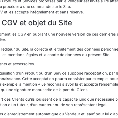
les Produits et Services proposés par le Vendeur est invité à lire at
e procéder à une commande sur le Site.
V et les accepte intégralement et sans réserve.
s CGV et objet du Site
moment les CGV en publiant une nouvelle version de ces dernières s
ite.
’éditeur du Site, la collecte et le traitement des données personnell
, les mentions légales et la charte de données du présent Site.
ents et accessoires.
’acquisition d’un Produit ou d’un Service suppose l’acceptation, par l
nnaissance. Cette acceptation pourra consister par exemple, pour l
exemple la mention « Je reconnais avoir lu et accepté l’ensemble d
 qu’une signature manuscrite de la part du Client.
des Clients qu’ils jouissent de la capacité juridique nécessaire p
isation d’un tuteur, d’un curateur ou de son représentant légal.
es d’enregistrement automatique du Vendeur et, sauf pour lui d’app