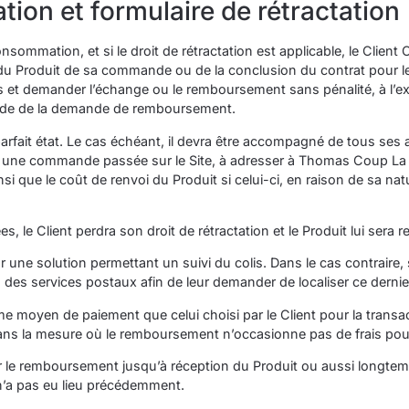
tation et formulaire de rétractation
nsommation, et si le droit de rétractation est applicable, le Clie
du Produit de sa commande ou de la conclusion du contrat pour les 
s et demander l’échange ou le remboursement sans pénalité, à l’ex
nde de la demande de remboursement.
parfait état. Le cas échéant, il devra être accompagné de tous se
r une commande passée sur le Site, à adresser à Thomas Coup La Fr
insi que le coût de renvoi du Produit si celui-ci, en raison de sa n
, le Client perdra son droit de rétractation et le Produit lui sera r
r une solution permettant un suivi du colis. Dans le cas contraire, s
des services postaux afin de leur demander de localiser ce dernie
e moyen de paiement que celui choisi par le Client pour la transact
ans la mesure où le remboursement n’occasionne pas de frais pour 
er le remboursement jusqu’à réception du Produit ou aussi longtemp
 n’a pas eu lieu précédemment.