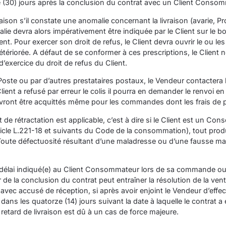
e (30) jours après la conclusion du contrat avec un Client Conso
raison s’il constate une anomalie concernant la livraison (avarie, 
e devra alors impérativement être indiquée par le Client sur le bo
. Pour exercer son droit de refus, le Client devra ouvrir le ou le
étériorée. A défaut de se conformer à ces prescriptions, le Client n
exercice du droit de refus du Client.
 Poste ou par d’autres prestataires postaux, le Vendeur contactera l
ent a refusé par erreur le colis il pourra en demander le renvoi en
vront être acquittés même pour les commandes dont les frais de p
it de rétractation est applicable, c’est à dire si le Client est un C
’article L.221-18 et suivants du Code de la consommation), tout pro
. Toute défectuosité résultant d’une maladresse ou d’une fausse 
u délai indiqué(e) au Client Consommateur lors de sa commande ou, 
e la conclusion du contrat peut entraîner la résolution de la vent
c accusé de réception, si après avoir enjoint le Vendeur d’effectue
ns les quatorze (14) jours suivant la date à laquelle le contrat a
 retard de livraison est dû à un cas de force majeure.