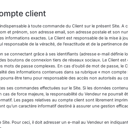
compte client
indispensable à toute commande du Client sur le présent Site. A cette
om et prénom, son adresse email, son adresse postale et son numé
 des informations exactes. Le Client est responsable de la mise à jo
 responsable de la véracité, de l’exactitude et de la pertinence d
er en se connectant grâce à ses identifiants (adresse e-mail définie 
 des boutons de connexion tiers de réseaux sociaux. Le Client est
r des mots de passe complexes. En cas d’oubli de mot de passe, le C
alité des informations contenues dans sa rubrique « mon compte » e
e pourra être tenu pour responsable des accès non autorisés au co
utes ses commandes effectuées sur le Site. Si les données contenu
un cas de force majeure, la responsabilité du Vendeur ne pourrait 
matif. Les pages relatives au compte client sont librement imprima
ont qu’un caractère informatif destiné à assurer une gestion effi
e Site. Pour ceci, il doit adresser un e-mail au Vendeur en indiqu