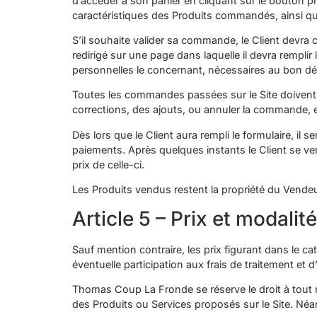
d’accéder à son panier en cliquant sur le bouton pré
caractéristiques des Produits commandés, ainsi que 
S’il souhaite valider sa commande, le Client devra co
redirigé sur une page dans laquelle il devra rempl
personnelles le concernant, nécessaires au bon 
Toutes les commandes passées sur le Site doivent 
corrections, des ajouts, ou annuler la commande, et 
Dès lors que le Client aura rempli le formulaire, il
paiements. Après quelques instants le Client se ve
prix de celle-ci.
Les Produits vendus restent la propriété du Vendeu
Article 5 – Prix et modali
Sauf mention contraire, les prix figurant dans le c
éventuelle participation aux frais de traitement et d
Thomas Coup La Fronde se réserve le droit à tout m
des Produits ou Services proposés sur le Site. Néan