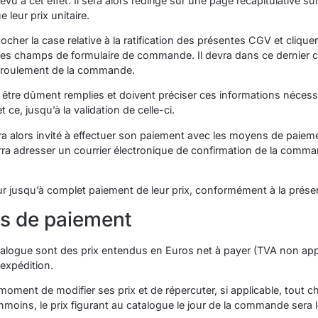
vu à cet effet. Il sera alors redirigé sur une page récapitulative s
leur prix unitaire.
cher la case relative à la ratification des présentes CGV et cliquer
ir les champs de formulaire de commande. Il devra dans ce dernie
déroulement de la commande.
être dûment remplies et doivent préciser ces informations nécessa
ce, jusqu’à la validation de celle-ci.
 sera alors invité à effectuer son paiement avec les moyens de paie
rra adresser un courrier électronique de confirmation de la comma
r jusqu’à complet paiement de leur prix, conformément à la présen
tés de paiement
atalogue sont des prix entendus en Euros net à payer (TVA non appli
’expédition.
oment de modifier ses prix et de répercuter, si applicable, tout 
moins, le prix figurant au catalogue le jour de la commande sera le