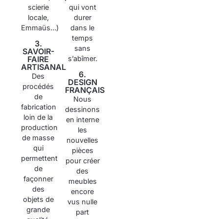
scierie
qui vont
locale,
durer
Emmaüs…)
dans le
temps
3.
sans
SAVOIR-
s’abîmer.
FAIRE
ARTISANAL
6.
Des
DESIGN
procédés
FRANÇAIS
de
Nous
fabrication
dessinons
loin de la
en interne
production
les
de masse
nouvelles
qui
pièces
permettent
pour créer
de
des
façonner
meubles
des
encore
objets de
vus nulle
grande
part