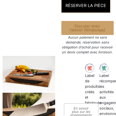
RÉSERVER LA PIÈCE
Discuter avec
l’atelier (WhatsApp)
Aucun paiement ne sera
demandé, réservation sans
obligation d’achat pour recevoir
un devis complet avec livraison.
Label
Label
de
récompe
produits
les
créés
activités
et
aux
fabriqués
engagem
sur
sociaux,
En savoir
plus sur les
le
environn
engagements