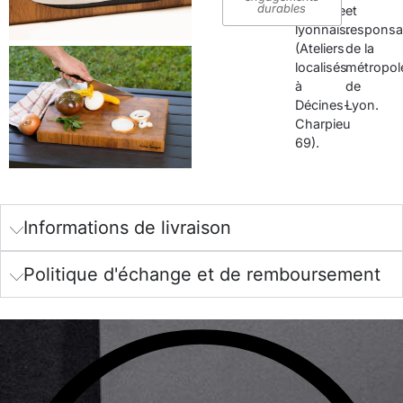
durables
territoire
et
lyonnais.
responsa
(Ateliers
de la
localisés
métropol
à
de
Décines-
Lyon.
Charpieu
69).
Informations de livraison​
Politique d'échange et de remboursement​