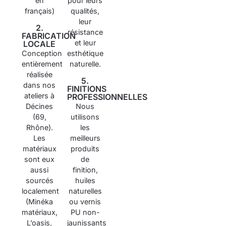
en
pour leurs
français)
qualités,
leur
2.
résistance
FABRICATION
et leur
LOCALE
Conception
esthétique
entièrement
naturelle.
réalisée
5.
dans nos
FINITIONS
ateliers à
PROFESSIONNELLES
Décines
Nous
(69,
utilisons
Rhône).
les
Les
meilleurs
matériaux
produits
sont eux
de
aussi
finition,
sourcés
huiles
localement
naturelles
(Minéka
ou vernis
matériaux,
PU non-
L’oasis,
jaunissants