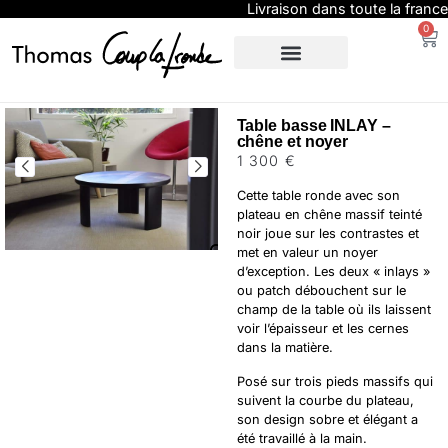
Livraison dans toute la france
0
SUR-MESURE
EXPO / PRESSE
Table basse INLAY –
chêne et noyer
1 300
€
Cette table ronde avec son
plateau en chêne massif teinté
noir joue sur les contrastes et
met en valeur un noyer
d’exception. Les deux « inlays »
ou patch débouchent sur le
champ de la table où ils laissent
voir l’épaisseur et les cernes
dans la matière.
Posé sur trois pieds massifs qui
suivent la courbe du plateau,
son design sobre et élégant a
été travaillé à la main.