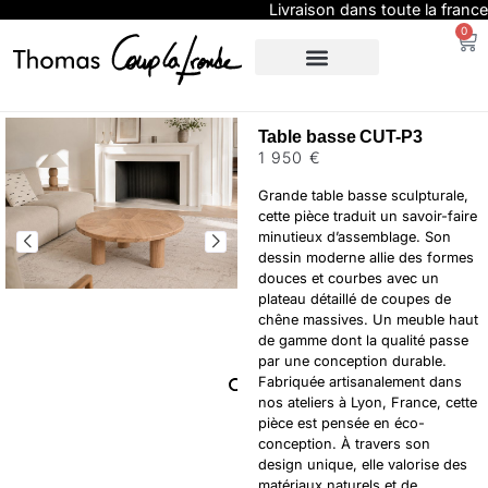
Livraison dans toute la france
0
SUR-MESURE
EXPO / PRESSE
Table basse CUT-P3
1 950
€
Grande table basse sculpturale,
cette pièce traduit un savoir-faire
minutieux d’assemblage. Son
dessin moderne allie des formes
douces et courbes avec un
plateau détaillé de coupes de
chêne massives. Un meuble haut
de gamme dont la qualité passe
par une conception durable.
Fabriquée artisanalement dans
nos ateliers à Lyon, France, cette
pièce est pensée en éco-
conception. À travers son
design unique, elle valorise des
matériaux naturels et de