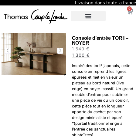
Livraison dans toute la france
0
SUR-MESURE
EXPO / PRESSE
Console d’entrée TORII –
NOYER
1 540
€
1 300
€
Inspiré des torii* japonais, cette
console en reprend les lignes
épurées et met en valeur un
plateau au bord naturel (live
edge) en noyer massif. Un grand
meuble d’entrée pour sublimer
une pièce de vie ou un couloir,
cette pièce tout en longueur
apporte du cachet par son
design minimaliste et épuré.
*(portail traditionnel érigé à
l’entrée des sanctuaires
shintoïstes)