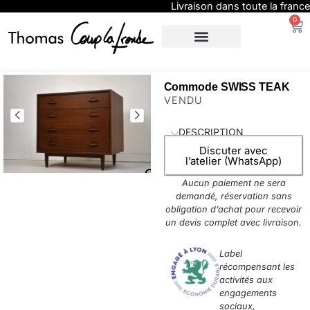
Livraison dans toute la france
0
SUR-MESURE
EXPO / PRESSE
Commode SWISS TEAK
VENDU
DESCRIPTION
Discuter avec
l’atelier (WhatsApp)
Aucun paiement ne sera
demandé, réservation sans
obligation d’achat pour recevoir
un devis complet avec livraison.
Label
récompensant les
activités aux
engagements
sociaux,