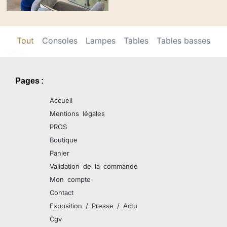
Enfilade vintage couleur
teck naturel
Tout
Consoles
Lampes
Tables
Tables basses
Vendu
Réserver la pièce
Pages :
Accueil
Mentions légales
PROS
Boutique
Panier
Validation de la commande
Mon compte
Contact
Exposition / Presse / Actu
Cgv