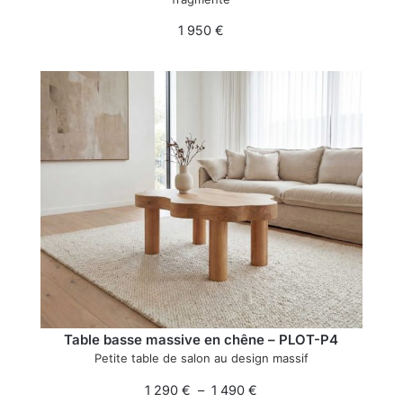
1 950
€
Table basse massive en chêne – PLOT-P4
Petite table de salon au design massif
1 290
€
–
1 490
€