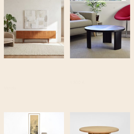
Grande enfilade
Table basse INLAY –
scandinave vintage
chêne et noyer
restaurée teck
1 300
€
Vendu
Réserver la pièce
Réserver la pièce